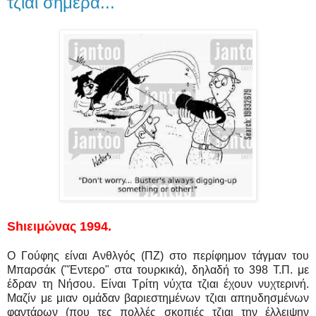
τζιαι σήμερα...
Shιειμώνας 1994.
Ο Γούφης είναι Ανθλγός (ΠΖ) στο περίφημον τάγμαν του
Μπαρσάκ ("Έντερο" στα τουρκικά), δηλαδή το 398 Τ.Π. με
έδραν τη Νήσου. Είναι Τρίτη νύχτα τζιαι έχουν νυχτερινή.
Μαζίν με μιαν ομάδαν βαριεστημένων τζιαι απηυδησμένων
φαντάρων (που τες πολλές σκοπιές τζιαι την έλλειψην