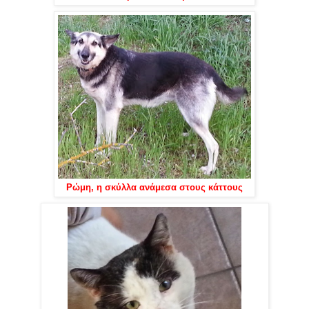
Ρώμη, η σκύλλα ανάμεσα στους κάττους