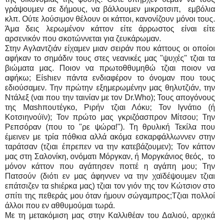
γράψουμεν σε δήμους, να βάλλουμεν μικροτσιπ, εμβόλια
κλπ. Ούτε λούσιμον θέλουν οι κάττοι, κανονίζουν μόνοι τους.
Άμα δεις λερωμένον κάττον είτε άρρωστος είναι είτε
αρσενικόν που σκοτώννεται για ζευκάρωμαν.
Στην Αγλαντζιάν είχαμεν μιαν σειράν που κάττους οι οποίοι
αφήκαν το σημάδιν τους στες νεανικές μας "ψυχές" τζιαι τα
βιώματα μας. Ποιον να πρωτοθθυμηθώ τζιαι ποιον να
αφήκω; Είshιεν πάντα ενδιαφέρον το όνομαν που τους
εδιούσαμεν. Την πρώτην εξημερωμένην μας θηλυτζιάν, την
Ντάλεξ (ναι που την ταινίαν με τον Dr.Who); Τους απογόνους
της Μαshπουτέγκο, Ριρήν τζιαι Λόκυ; Τον Ιγνάτιο (ή
Κοτσιηνούϊν); Τον πρώτο μας γκριζόασπρον Μίτσου; Την
Ρεπσόραν (που το "ρε ψώρα!"). Τη θρυλική Τεκίλα που
έμεινεν με τρία πόθκια αλλά ακόμα εσκαρφάλλωννεν στην
ταράτσαν (τζιαι έπρεπεν να την κατεβάζουμεν); Τον κάττον
μας στη Σαλονίκη, ονόματι Μόργκαν, ή Μοργκάνιος θεός, το
μόνον κάττον που αγάπησεν ποττέ η αγάπη μου; Την
Πατσούν (διότι εν μας άφηννεν να την χαϊδέψουμεν τζιαι
επάτσιζεν τα shιέρκα μας) τζιαι τον γιόν της τον Κώτσιον στο
σπίτι της πεθεράς μου όταν ήμουν σώγαμπρος;Τζιαι πολλοί
άλλοι που εν αθθυμούμαι τωρά.
Με τη μετακόμιση μας στην Καλλιθέαν του Δαλιού, αρχικά