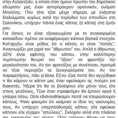
στην Αγλαντζιάν, η οποία όταν ήμουν πρώτην του δημοτικού
εδώρισεν μας έναν ασπρόμαυρον αρσενικόν, ονόματι
Μπούλης. Που τότε τζιαι μέχρι σήμερα, με ελάχιστα
διαλείμματα, κυρίως κατά την περίοδον των σπουδών στη
Σαλονίκην, υπήρχεν πάντα ένας κάττος (ή κάττα) στη ζωήν
μου.
Για όσους εν είναι εξοικειωμένοι με το συγκεκριμένο
κατοικίδιον πρέπει να αναφέρουμεν κάποια βασικά στοιχεία.
Κατ'αρχήν, είναι μύθος ότι ο κάττος εν είναι "πιστός".
Αναγνωρίζει μια χαρά τον "άθρωπον" του. Απλά ο άθρωπος
ΔΕΝ είναι αφέντης του κάττου, στην καλλίττερην
περίπτωσην θεωρεί τον "άξιον" να φροντίζει την
μεγαλειότηταν του. Αν τον φροντίζεις με συνέπειαν, προτιμά
σε τζιαι περιορίζει τα ξενογυρίσματα του. Αν τον
παραμελήσεις, πάει γι'άλλα. Εξ'ου τζιαι ποττέ δεν αγχώθηκα
τι θα κάμουν οι κάττοι μας όταν εφεύκαμεν ας πούμεν για
διακοπές. Ήξερα ότι θα τα βολέψουν είτε μόνοι τους είτε
στους γειτόνους. Τζιαι όταν στραφούμεν θα έρτουν αργά ή
γλήορα πίσω. Ούτε εδιανοηθήκαμεν ποττέ να στειρώσουμεν
κάττους. Ήταν φανερόν ότι εκάμναν οι ίδιοι τες οικονομίες
τους. Αν υπήρχεν υπερπληθυσμός κάπου, είτε εφεύκαν
κάποιοι είτε είχαμεν "απώλειες". Σκληρόν αλλά στα πλαίσια
της οικονομίας της φύσης. Ούτε υπήρχεν θέμαν να τους