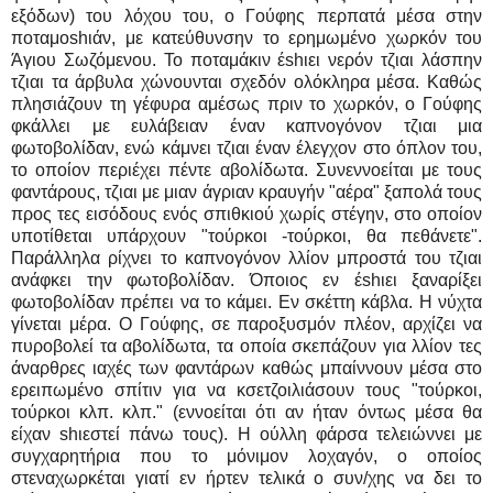
εξόδων) του λόχου του, ο Γούφης περπατά μέσα στην
ποταμοshιάν, με κατεύθυνσην το ερημωμένο χωρκόν του
Άγιου Σωζόμενου. Το ποταμάκιν έshιει νερόν τζιαι λάσπην
τζιαι τα άρβυλα χώνουνται σχεδόν ολόκληρα μέσα. Καθώς
πλησιάζουν τη γέφυρα αμέσως πριν το χωρκόν, ο Γούφης
φκάλλει με ευλάβειαν έναν καπνογόνον τζιαι μια
φωτοβολίδαν, ενώ κάμνει τζιαι έναν έλεγχον στο όπλον του,
το οποίον περιέχει πέντε αβολίδωτα. Συνεννοείται με τους
φαντάρους, τζιαι με μιαν άγριαν κραυγήν "αέρα" ξαπολά τους
προς τες εισόδους ενός σπιθκιού χωρίς στέγην, στο οποίον
υποτίθεται υπάρχουν "τούρκοι -τούρκοι, θα πεθάνετε".
Παράλληλα ρίχνει το καπνογόνον λλίον μπροστά του τζιαι
ανάφκει την φωτοβολίδαν. Όποιος εν έshιει ξαναρίξει
φωτοβολίδαν πρέπει να το κάμει. Εν σκέττη κάβλα. Η νύχτα
γίνεται μέρα. Ο Γούφης, σε παροξυσμόν πλέον, αρχίζει να
πυροβολεί τα αβολίδωτα, τα οποία σκεπάζουν για λλίον τες
άναρθρες ιαχές των φαντάρων καθώς μπαίννουν μέσα στο
ερειπωμένο σπίτιν για να κσετζοιλιάσουν τους "τούρκοι,
τούρκοι κλπ. κλπ." (εννοείται ότι αν ήταν όντως μέσα θα
είχαν shιεστεί πάνω τους). Η ούλλη φάρσα τελειώννει με
συγχαρητήρια που το μόνιμον λοχαγόν, ο οποίος
στεναχωρκέται γιατί εν ήρτεν τελικά ο συν/χης να δει το