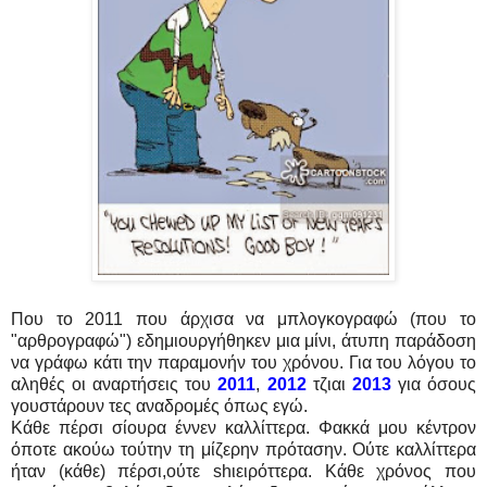
Που το 2011 που άρχισα να μπλογκογραφώ (που το
"αρθρογραφώ") εδημιουργήθηκεν μια μίνι, άτυπη παράδοση
να γράφω κάτι την παραμονήν του χρόνου. Για του λόγου το
αληθές οι αναρτήσεις του
2011
,
2012
τζιαι
2013
για όσους
γουστάρουν τες αναδρομές όπως εγώ.
Κάθε πέρσι σίουρα έννεν καλλίττερα. Φακκά μου κέντρον
όποτε ακούω τούτην τη μίζερην πρότασην. Ούτε καλλίττερα
ήταν (κάθε) πέρσι,ούτε shιειρόττερα. Κάθε χρόνος που