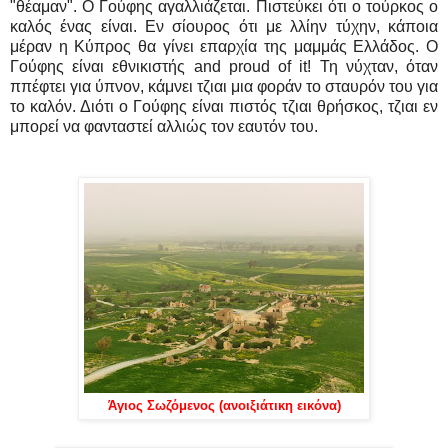
"θέαμαν". Ο Γούφης αγαλλιάζεται. Πιστεύκει ότι ο τούρκος ο
καλός ένας είναι. Εν σίουρος ότι με λλίην τύχην, κάποια
μέραν η Κύπρος θα γίνει επαρχία της μαμμάς Ελλάδος. Ο
Γούφης είναι εθνικιστής and proud of it! Τη νύχταν, όταν
ππέφτει για ύπνον, κάμνει τζιαι μια φοράν το σταυρόν του για
το καλόν. Διότι ο Γούφης είναι πιστός τζιαι θρήσκος, τζιαι εν
μπορεί να φανταστεί αλλιώς τον εαυτόν του.
Άγιος Σωζόμενος (ανοιξιάτικη εικόνα)