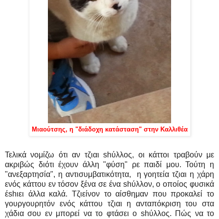
Μιαούτσης, η "διάδοχη κατάσταση" στην Καλλιθέα
Τελικά νομίζω ότι αν τζιαι shύλλος, οι κάττοι τραβούν με
ακριβώς διότι έχουν άλλη "φύση" ρε παιδί μου. Τούτη η
"ανεξαρτησία", η αντισυμβατικότητα, η γοητεία τζιαι η χάρη
ενός κάττου εν τόσον ξένα σε ένα shύλλον, ο οποίος φυσικά
έshιει άλλα καλά. Τζιείνον το αίσθημαν που προκαλεί το
γουργουρητόν ενός κάττου τζιαι η ανταπόκριση του στα
χάδια σου εν μπορεί να το φτάσει ο shύλλος. Πώς να το