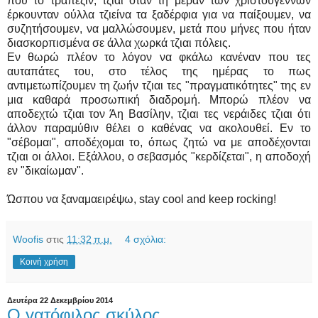
που το τραπέζιν, τζιαι όταν τη μέραν των χριστουγέννων
έρκουνταν ούλλα τζιείνα τα ξαδέρφια για να παίξουμεν, να
συζητήσουμεν, να μαλλώσουμεν, μετά που μήνες που ήταν
διασκορπισμένα σε άλλα χωρκά τζιαι πόλεις.
Εν θωρώ πλέον το λόγον να φκάλω κανέναν που τες
αυταπάτες του, στο τέλος της ημέρας το πως
αντιμετωπίζουμεν τη ζωήν τζιαι τες "πραγματικότητες" της εν
μια καθαρά προσωπική διαδρομή. Μπορώ πλέον να
αποδεχτώ τζιαι τον Άη Βασίλην, τζιαι τες νεράιδες τζιαι ότι
άλλον παραμύθιν θέλει ο καθένας να ακολουθεί. Εν το
"σέβομαι", αποδέχομαι το, όπως ζητώ να με αποδέχονται
τζιαι οι άλλοι. Εξάλλου, ο σεβασμός "κερδίζεται", η αποδοχή
εν "δικαίωμαν".
Ώσπου να ξαναμαειρέψω, stay cool and keep rocking!
Woofis
στις
11:32 π.μ.
4 σχόλια:
Κοινή χρήση
Δευτέρα 22 Δεκεμβρίου 2014
Ο γατόφιλος σκύλος