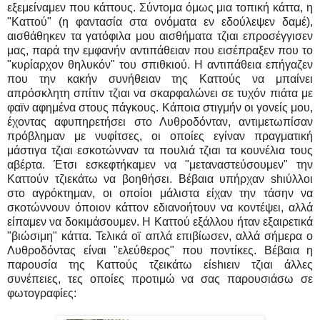
εξεμείναμεν που κάττους. Σύντομα όμως μια τοπική κάττα, η
"Καττού" (η φαντασία στα ονόματα εν εδούλεψεν δαμέ),
αισθάθηκεν τα γατόφιλα μου αισθήματα τζιαι επροσέγγισεν
μας, παρά την εμφανήν αντιπάθειαν που εισέπραξεν που το
"κυρίαρχον θηλυκόν" του σπιθκιού. Η αντιπάθεια επήγαζεν
που την κακήν συνήθειαν της Καττούς να μπαίνει
απρόσκλητη σπίτιν τζιαι να σκαρφαλώνει σε τυχόν πιάτα με
φαϊν αφημένα στους πάγκους. Κάποια στιγμήν οι γονείς μου,
έχοντας αφυπηρετήσει στο Λυθροδόνταν, αντιμετωπίσαν
πρόβλημαν με νυφίτσες, οι οποίες εγίναν πραγματική
μάστιγα τζιαι εσκοτώνναν τα πουλιά τζιαι τα κουνέλια τους
αβέρτα. Έτσι εσκεφτήκαμεν να "μεταναστεύσουμεν" την
Καττούν τζιεκάτω να βοηθήσει. Βέβαια υπήρχαν shιύλλοι
στο αγρόκτημαν, οι οποίοι μάλιστα είχαν την τάσην να
σκοτώννουν όποιον κάττον εδιανοήτουν να κοντέψει, αλλά
είπαμεν να δοκιμάσουμεν. Η Καττού εξάλλου ήταν εξαιρετικά
"βιώσιμη" κάττα. Τελικά οϊ απλά επιβίωσεν, αλλά σήμερα ο
Λυθροδόντας είναι "ελεύθερος" που ποντίκες. Βέβαια η
παρουσία της Καττούς τζεικάτω είshιειν τζιαι άλλες
συνέπειες, τες οποίες προτιμώ να σας παρουσιάσω σε
φωτογραφίες: