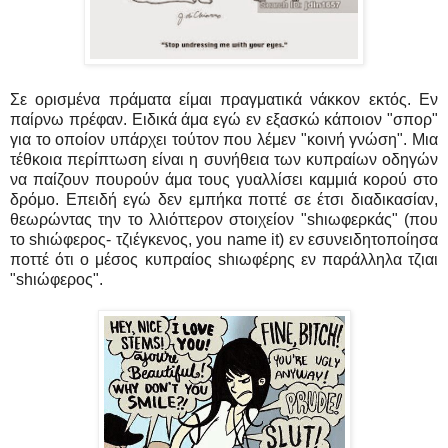
Σε ορισμένα πράματα είμαι πραγματικά νάκκον εκτός. Εν
παίρνω πρέφαν. Ειδικά άμα εγώ εν εξασκώ κάποιον "σπορ"
για το οποίον υπάρχει τούτον που λέμεν "κοινή γνώση". Μια
τέθκοια περίπτωση είναι η συνήθεια των κυπραίων οδηγών
να παίζουν πουρούν άμα τους γυαλλίσει καμμιά κορού στο
δρόμο. Επειδή εγώ δεν εμπήκα ποττέ σε έτσι διαδικασίαν,
θεωρώντας την το λλιόττερον στοιχείον "shιωφερκάς" (που
το shιώφερος- τζιέγκενος, you name it) εν εσυνειδητοποίησα
ποττέ ότι ο μέσος κυπραίος shιωφέρης εν παράλληλα τζιαι
"shιώφερος".