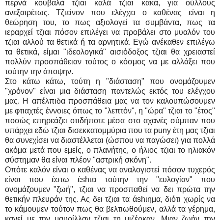
περνά κουβαλά τζιαι καλά τζιαι κακά, για ούλλους
ανεξαιρέτως. Τζιείνον που ελέγχει ο καθένας είναι η
θεώρηση του, το πως αξιολογεί τα συμβάντα, πως τα
ιεραρχεί τζιαι πόσον επιλέγει να προβάλει στο μυαλόν του
τζιαι αλλού τα θετικά ή τα αρνητικά. Εγώ ανέκαθεν επιλέγω
τα θετικά, είμαι "ιδεολογικά" αισιόδοξος τζιαι θα χρειαστεί
πολλύν προσπάθειαν τούτος ο κόσμος να με αλλάξει που
τούτην την άποψην.
Στο κάτω κάτω, τούτη η "διάσταση" που ονομάζουμεν
"χρόνον" είναι μια διάσταση παντελώς εκτός του ελέγχου
μας. Η απέλπιδα προσπάθεια μας να τον καλουπώσουμεν
με φτιαχτές έννοιες όπως το "λεπτόν", η "ώρα" τζιαι το "έτος"
ποσώς επηρεάζει οτιδήποτε μέσα στο αχανές σύμπαν που
υπάρχει εδώ τζιαι δισεκκατομμύρια που τα puny έτη μας τζιαι
θα συνεχίσει να διαστέλλεται (ώσπου να παγώσει) για πολλά
ακόμα μετά που εμείς, ο πλανήτης, ο ήλιος τζιαι το ηλιακόν
σύστημαν θα είναι πλέον "αστρική σκόνη".
Οπότε καλόν είναι ο καθένας να αναλογιστεί πόσον τυχερός
είναι που έστω έshιει τούτην την "ευλογίαν" που
ονομάζουμεν "ζωή", τζιαι να προσπαθεί να δει πρώτα την
θετικήν πλευράν της. Ας δει τζιαι τα άshιημα, διότι χωρίς να
το κάμουμεν τούτον πως θα βελτιωθούμεν, αλλά τα γέρημα,
κανεί με την μαυρίλλαν τζιαι τη μιζέρκαν. Μιαν ζωήν την