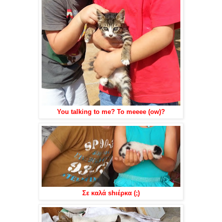
You talking to me? To meeee (ow)?
Σε καλά shιέρκα (;)