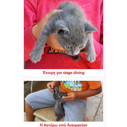
Έτοιμη για stage diving
Η Αστέρω υπό δοκιμασίαν