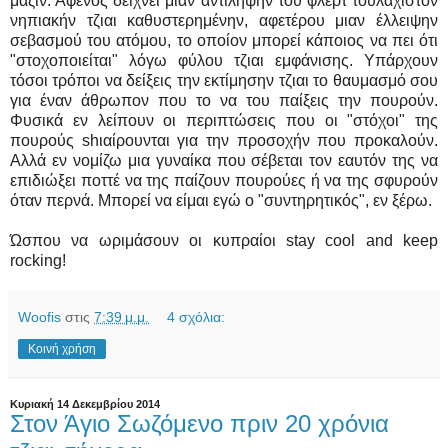
μαζίν. Αφενός δείχνει μιαν αντίληψην του φλερτ τουλάχιστον
νηπιακήν τζιαι καθυστερημένην, αφετέρου μιαν έλλειψην
σεβασμού του ατόμου, το οποίον μπορεί κάποιος να πει ότι
"στοχοποιείται" λόγω φύλου τζιαι εμφάνισης. Υπάρχουν
τόσοι τρόποι να δείξεις την εκτίμησην τζιαι το θαυμασμό σου
για έναν άθρωπον που το να του παίξεις την πουρούν.
Φυσικά εν λείπουν οι περιπτώσεις που οι "στόχοι" της
πουρούς shιαίρουνται για την προσοχήν που προκαλούν.
Αλλά εν νομίζω μια γυναίκα που σέβεται τον εαυτόν της να
επιδιώξει ποττέ να της παίζουν πουρούες ή να της σφυρούν
όταν περνά. Μπορεί να είμαι εγώ ο "συντηρητικός", εν ξέρω.
Ώσπου να ωριμάσουν οι κυπραίοι stay cool and keep
rocking!
Woofis
στις
7:39 μ.μ.
4 σχόλια:
Κοινή χρήση
Κυριακή 14 Δεκεμβρίου 2014
Στον Άγιο Σωζόμενο πριν 20 χρόνια