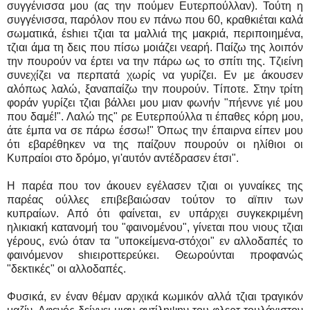
συγγένισσα μου (ας την πούμεν Ευτερπούλλαν). Τούτη η
συγγένισσα, παρόλον που εν πάνω που 60, κραθκιέται καλά
σωματικά, έshιει τζιαι τα μαλλιά της μακριά, περιποιημένα,
τζιαι άμα τη δεις που πίσω μοιάζει νεαρή. Παίζω της λοιπόν
την πουρούν να έρτει να την πάρω ως το σπίτι της. Τζιείνη
συνεχίζει να περπατά χωρίς να γυρίζει. Εν με άκουσεν
αλόπως λαλώ, ξαναπαίζω την πουρούν. Τίποτε. Στην τρίτη
φοράν γυρίζει τζιαι βάλλει μου μιαν φωνήν "πήεννε γιέ μου
που δαμέ!". Λαλώ της" ρε Ευτερπούλλα τι έπαθες κόρη μου,
άτε έμπα να σε πάρω έσσω!" Όπως την έπαιρνα είπεν μου
ότι εβαρέθηκεν να της παίζουν πουρούν οι ηλίθιοι οι
Κυπραίοι στο δρόμο, γι'αυτόν αντέδρασεν έτσι".
Η παρέα που τον άκουεν εγέλασεν τζιαι οι γυναίκες της
παρέας ούλλες επιβεβαιώσαν τούτον το αϊπιν των
κυπραίων. Από ότι φαίνεται, εν υπάρχει συγκεκριμένη
ηλικιακή κατανομή του "φαινομένου", γίνεται που νιους τζιαι
γέρους, ενώ όταν τα "υποκείμενα-στόχοι" εν αλλοδαπές το
φαινόμενον shιειροττερεύκει. Θεωρούνται προφανώς
"δεκτικές" οι αλλοδαπές.
Φυσικά, εν έναν θέμαν αρχικά κωμικόν αλλά τζιαι τραγικόν