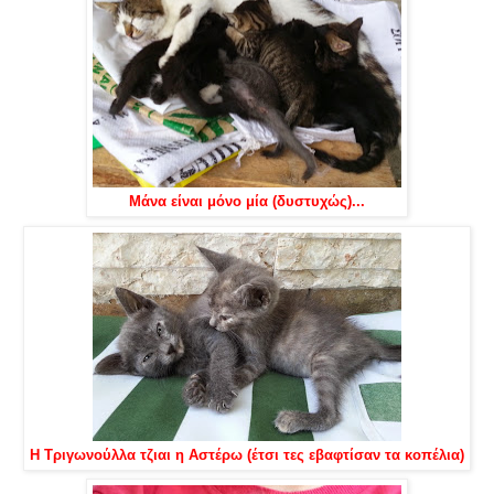
Μάνα είναι μόνο μία (δυστυχώς)...
Η Τριγωνούλλα τζιαι η Αστέρω (έτσι τες εβαφτίσαν τα κοπέλια)