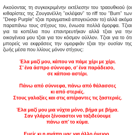
Ακούοντας τη συγκεκριμένην εκτέλεσην του τραουθκιού (οι
κιθαρίστες της Ζουγανέλλη "εκλέψαν" το riff του "Burn" των
"Deep Purple" τζιαι πραγματικά απογειώσαν το) αλλά ακόμα
παραπάνω τους στίχους του, ένιωσα πολλά όμορφα. Τζιαι
για τα κοπέλια που επαντρευτήκαν αλλά τζιαι για την
οικογένεια μου τζιαι για τον κόσμον ούλλον. Τζιαι για το ότι
μπορείς να εκφράσεις την ομορφιάν τζιαι την ουσίαν της
ζωής μέσα που λλίους μόνον στίχους:
Έλα μαζί μου, κάπου να πάμε χέρι με χέρι.
Σ’ ένα άσπρο σύννεφο, σ’ ένα παράδεισο,
σε κάποιο αστέρι.
Πάνω από σύννεφα, πάνω από θάλασσες
κι από στεριές.
Στους γαλαξίες και στις απέραντες τις ξαστεριές.
Έλα μαζί μου μια νύχτα μόνο, βήμα με βήμα.
Σαν γλάροι ξένοιαστοι να ταξιδεύουμε
πάνω απ’ το κύμα.
Εμείς κι η αγάπη μας για άλλο όνειρο,