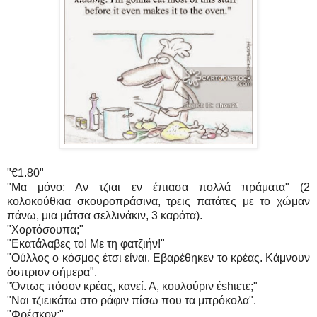
"€1.80"
"Μα μόνο; Αν τζιαι εν έπιασα πολλά πράματα" (2
κολοκούθκια σκουροπράσινα, τρεις πατάτες με το χώμαν
πάνω, μια μάτσα σελλινάκιν, 3 καρότα).
"Χορτόσουπα;"
"Εκατάλαβες το! Με τη φατζιήν!"
"Ούλλος ο κόσμος έτσι είναι. Εβαρέθηκεν το κρέας. Κάμνουν
όσπριον σήμερα".
"Όντως πόσον κρέας, κανεί. Α, κουλούριν έshιετε;"
"Ναι τζιεικάτω στο ράφιν πίσω που τα μπρόκολα".
"Φρέσκον;"