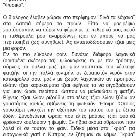
"Φυσικά".
Ο διαλογος έλαβεν χώραν στο περίφημον "Σιγά τα λάχανα"
στα Λατσιά σήμερα το πρωίν. Είπα να μαειρέψω
χορτόσουπαν, να πάρω να φάμεν με τα πεθερικά μου, αφού
η πεθερούλα μου αναρρώννει τζιαι εν μπορεί να μας
περιποιηθεί (ως συνήθως). Ας ανταποδώσουμεν τζιαι μεις
μια φοράν.
Εν το πιο εύκολον φαίν. Συνάεις διάφορα λαχανικά
(ορισμένα ανέφερα τα), ψιλοκόφκεις τα με τον τρύφτην,
σύρνεις τα ούλλα μαζί με μιαν κούππαν του νέσκαφε
φατζιήν, οϊ την πολλά χοντρήν, σε ζεματιστόν νερόν στην
κατσαρόλλα σου, μαζίν με ζωμόν λαχανικών αν προτιμάς,
αλάτιν τζιαι καρυκεύματα τζιαι αφήνεις τα να σιγοβράσουν
για μιαν ώραν περίπου, ώσπου να μαλακώσει η φατζιή.
Ρίχνεις τζιαι λλίον ριζούδιν στο τέλος τζιαι λλίον ξύδιν αν
γουστάρεις καθώς σβήννεις τη φωθκιάν. Έτοιμη. Όποιος
γουστάρει ενισχύει την οξύτηταν του πιάτου του με έξτρα
ξύδιν. Συνοδεύεται ωραία που ελιές μαύρες τζιαι φυσικά
φρέσκον κουλούριν ή ψωμίν. Εν ήβρα ακόμα άθρωπον που
λαλεί οϊ σε τούτον το φαϊν. Ειδικά μέσα στα "κρύα" (τα
εισαγωγικά γιατί η Κύπρος εν ζήτημαν αν κάμνει "κρύα"