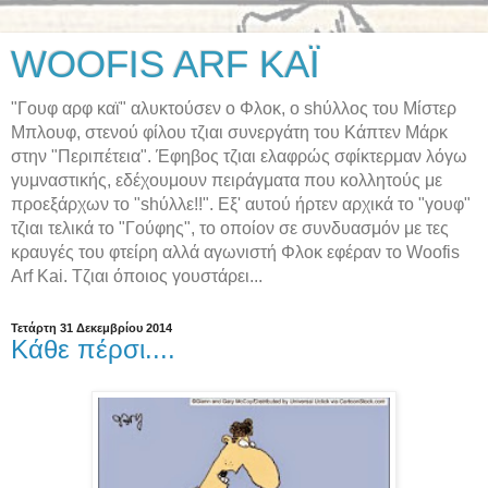
WOOFIS ARF KAΪ
"Γουφ αρφ καϊ" αλυκτούσεν ο Φλοκ, ο shύλλος του Μίστερ
Μπλουφ, στενού φίλου τζιαι συνεργάτη του Κάπτεν Μάρκ
στην "Περιπέτεια". Έφηβος τζιαι ελαφρώς σφίκτερμαν λόγω
γυμναστικής, εδέχουμουν πειράγματα που κολλητούς με
προεξάρχων το "shύλλε!!". Εξ' αυτού ήρτεν αρχικά το "γουφ"
τζιαι τελικά το "Γούφης", το οποίον σε συνδυασμόν με τες
κραυγές του φτείρη αλλά αγωνιστή Φλοκ εφέραν το Woofis
Arf Kai. Τζιαι όποιος γουστάρει...
Τετάρτη 31 Δεκεμβρίου 2014
Κάθε πέρσι....