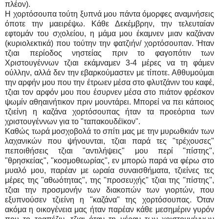
πλέον).
Η χορτόσουπα τούτη ξυπνά μου πάντα όμορφες αναμνήσεις
όποτε την μαειρέψω. Κάθε Δεκέμβρην, την τελευταίαν
εφτομάν του σχολείου, η μάμα μου έκαμνεν μιαν καζάναν
(κυριολεκτικά) που τούτην την φατζιήν/ χορτόσουπαν. Ήταν
τζιαι περίοδος νηστείας πριν το φαγοπότιν των
Χριστουγέννων τζιαι εκάμναμεν 3-4 μέρες να τη φάμεν
ούλλην, αλλά δεν την εβαρκούμαστεν με τίποτε. Αθθυμούμαι
την αρφήν μου που την έτρωεν μέσα στο φλυτζάνιν του καφέ,
τζιαι τον αρφόν μου που έσυρνεν μέσα στο πιάτον φρέσκον
ψωμίν αθηαινήτικον πριν μουντάρει. Μπορεί να πει κάποιος
τζιείνη η καζάνα χορτόσουπας ήταν τα προεόρτια των
χριστουγέννων για το "ταπακουδέϊκον".
Καθώς τωρά μοσχοβολά το σπίτι μας με την μυρωθκιάν των
λαχανικών που ψήνουνται, τζιαι παρά τες "τρέχουσες"
πεποιθήσεις τζιαι "αντιλήψεις" μου περί "πίστης",
"θρησκείας", "κοσμοθεωρίας", εν μπορώ παρά να φέρω στο
μυαλό μου, παρέαν με ωραία συναισθήματα, τζιείνες τες
μέρες της "αθωότητας", της "προσευχής" τζιαι της "πίστης",
τζιαι την προσμονήν των διακοπών των γιορτών, που
εξυπνούσεν τζιείνη η "καζάνα" της χορτόσουπας. Όταν
ακόμα η οικογένεια μας ήταν παρέαν κάθε μεσημέριν γυρόν