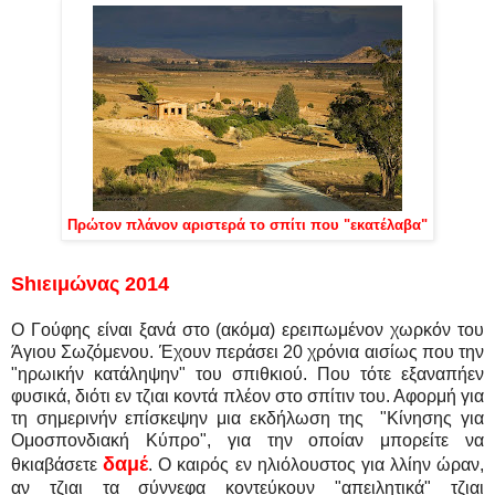
Πρώτον πλάνον αριστερά το σπίτι που "εκατέλαβα"
Shιειμώνας 2014
Ο Γούφης είναι ξανά στο (ακόμα) ερειπωμένον χωρκόν του
Άγιου Σωζόμενου. Έχουν περάσει 20 χρόνια αισίως που την
"ηρωικήν κατάληψην" του σπιθκιού. Που τότε εξαναπήεν
φυσικά, διότι εν τζιαι κοντά πλέον στο σπίτιν του. Αφορμή για
τη σημερινήν επίσκεψην μια εκδήλωση της "Κίνησης για
Ομοσπονδιακή Κύπρο", για την οποίαν μπορείτε να
δαμέ
θκιαβάσετε
. Ο καιρός εν ηλιόλουστος για λλίην ώραν,
αν τζιαι τα σύννεφα κοντεύκουν "απειλητικά" τζιαι